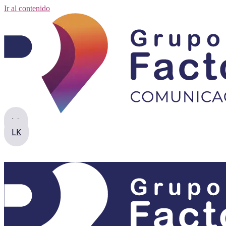
Ir al contenido
IG
LK