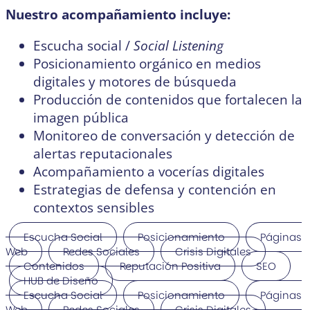
Nuestro acompañamiento incluye:
Escucha social /
Social
Listening
Posicionamiento orgánico en medios
digitales y motores de búsqueda
Producción de contenidos que fortalecen la
imagen pública
Monitoreo de conversación y detección de
alertas reputacionales
Acompañamiento a vocerías digitales
Estrategias de defensa y contención en
contextos sensibles
Escucha Social
Posicionamiento
Páginas
Web
Redes Sociales
Crisis Digitales
Contenidos
Reputación Positiva
SEO
HUB de Diseño
Escucha Social
Posicionamiento
Páginas
Web
Redes Sociales
Crisis Digitales