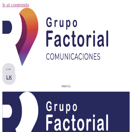
Ir al contenido
IG
LK
Menú