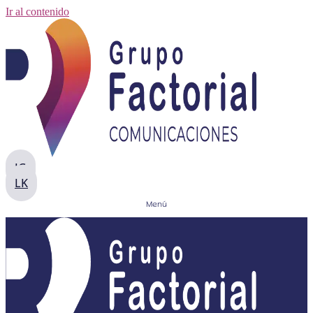
Ir al contenido
IG
LK
Menú