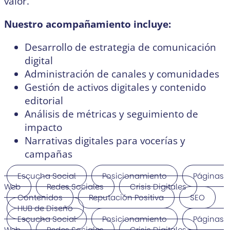
valor.
Nuestro acompañamiento incluye:
Desarrollo de estrategia de comunicación
digital
Administración de canales y comunidades
Gestión de activos digitales y contenido
editorial
Análisis de métricas y seguimiento de
impacto
Narrativas digitales para vocerías y
campañas
Escucha Social
Posicionamiento
Páginas
Web
Redes Sociales
Crisis Digitales
Contenidos
Reputación Positiva
SEO
HUB de Diseño
Escucha Social
Posicionamiento
Páginas
Web
Redes Sociales
Crisis Digitales