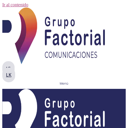
Ir al contenido
IG
LK
Menú