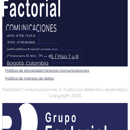
601 476 2414
320 4758186
info@factorial.com.co
Carrera 5 No. 71 – 45 / Piso 7 y 8
Bogotá, Colombia
Política de privacidad Factorial Comunicaciones
Política de manejo de datos
Factorial Comunicaciones © Todos los derechos reservados
Copyrigth 2025